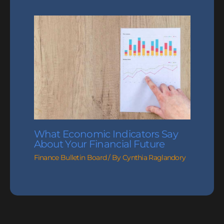
What Economic Indicators Say
About Your Financial Future
Finance Bulletin Board
/ By
Cynthia Raglandory